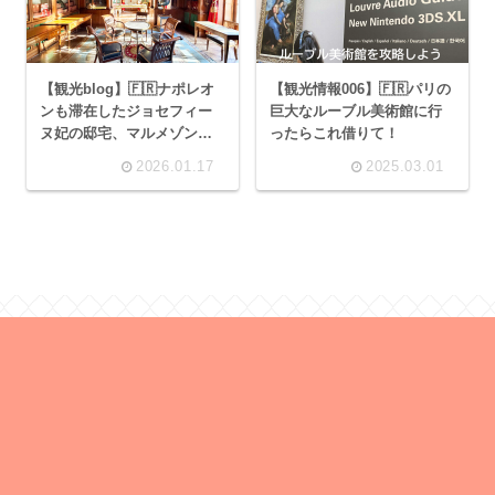
【観光blog】🇫🇷ナポレオ
【観光情報006】🇫🇷パリの
ンも滞在したジョセフィー
巨大なルーブル美術館に行
ヌ妃の邸宅、マルメゾン城
ったらこれ借りて！
に行ってみた。
2026.01.17
2025.03.01