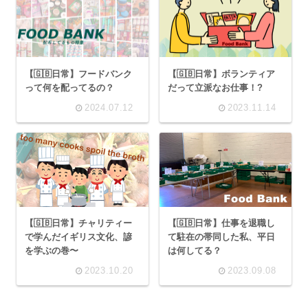
【🇬🇧日常】フードバンク
【🇬🇧日常】ボランティア
って何を配ってるの？
だって立派なお仕事！?
2024.07.12
2023.11.14
【🇬🇧日常】チャリティー
【🇬🇧日常】仕事を退職し
で学んだイギリス文化、諺
て駐在の帯同した私、平日
を学ぶの巻〜
は何してる？
2023.10.20
2023.09.08