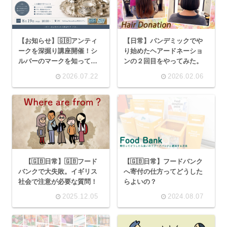
【お知らせ】🇬🇧アンティ
【日常】パンデミックでや
ークを深掘り講座開催！シ
り始めたヘアードネーショ
ルバーのマークを知ってお
ンの２回目をやってみた。
得にマーケットを回ろう！
2026.07.22
2026.02.06
【🇬🇧日常】🇬🇧フード
【🇬🇧日常】フードバンク
バンクで大失敗。イギリス
へ寄付の仕方ってどうした
社会で注意が必要な質問！
らよいの？
2025.12.05
2024.08.07