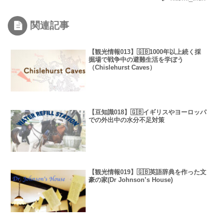
関連記事
【観光情報013】🇬🇧1000年以上続く採
掘場で戦争中の避難生活を学ぼう
（Chislehurst Caves）
【豆知識018】🇬🇧イギリスやヨーロッパ
での外出中の水分不足対策
【観光情報019】🇬🇧英語辞典を作った文
豪の家(Dr Johnson’s House)