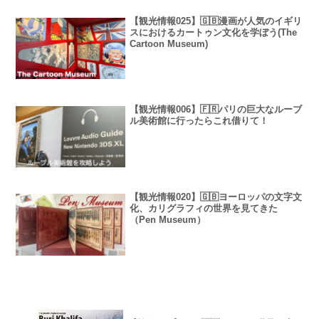
【観光情報025】🇬🇧漫画が人気のイギリ
スにおけるカートゥン文化を学ぼう(The
Cartoon Museum)
【観光情報006】🇫🇷パリの巨大なルーブ
ル美術館に行ったらこれ借りて！
【観光情報020】🇬🇧ヨーロッパの文字文
化、カリグラフィの世界を見てきた
（Pen Museum）