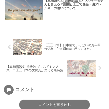
【豆知識052】🇬🇧英語でアレルギーちゃ
んと言える？🇬🇧と🇯🇵で食品・薬アレ
ルギーの違いについて
【🇬🇧日常】日本製でいっぱいの万年筆
の祭典、Pen Showに行ってきた。
【豆知識056】🇬🇧イギリスでも大人
気！？🇯🇵日本の文房具が買える店特集
コメント
コメントを書き込む