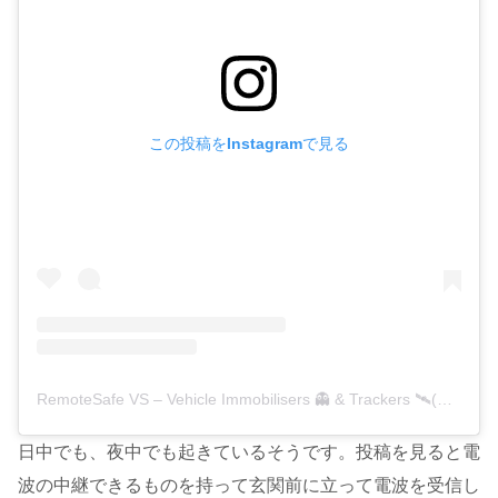
この投稿をInstagramで見る
RemoteSafe VS – Vehicle Immobilisers 👻 & Trackers 🛰️(@remotesafe)がシェアした投稿
日中でも、夜中でも起きているそうです。投稿を見ると電
波の中継できるものを持って玄関前に立って電波を受信し