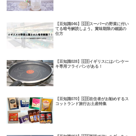
【豆知識046】🇬🇧スーパーの野菜に付い
てる暗号解読しよう。賞味期限の確認の
仕方
【豆知識028】🇬🇧イギリスにはパンケー
キ専用フライパンがある！
【豆知識070】🇬🇧在住者がお勧めするス
コットランド旅行お土産特集