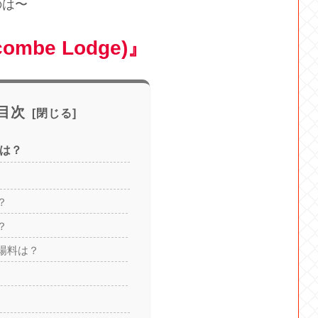
のは〜
combe Lodge)』
目次
rとは？
？
？
場料は？