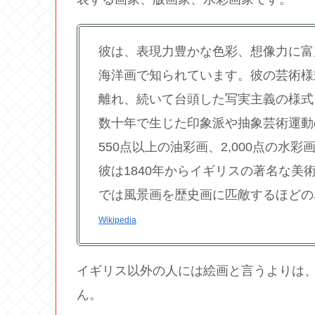
彼は、表現力豊かな色彩、想像力に富
海洋画で知られています。彼の芸術様
離れ、続いて台頭した写実主義の様式
数十年で生じた印象派や抽象芸術運動
550点以上の油彩画、2,000点の水彩
彼は1840年からイギリスの著名な
では風景画を歴史画に匹敵するほどの
Wikipedia
イギリス以外の人には絵画と言うよりは
ん。