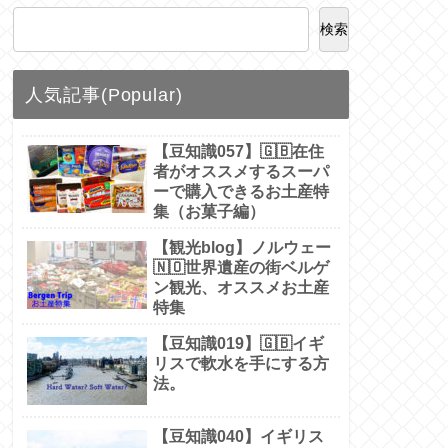
検索
人気記事(Popular)
【豆知識057】🇬🇧在住
者がオススメするスーパ
ーで購入できるお土産特
集（お菓子編）
【観光blog】ノルウェー
🇳🇴世界遺産の街ベルゲ
ン観光、オススメお土産
特集
【豆知識019】🇬🇧イギ
リスで軟水を手にする方
法。
【豆知識040】イギリス