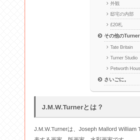
外観
邸宅の内部
£20札
その他のTurn
Tate Britain
Turner Studio
Petworth Hou
さいごに。
J.M.W.Turnerとは？
J.M.W.Turnerは、Joseph Mallord 
表する画家、版画家、水彩画家です。