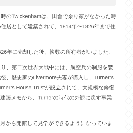
のTwickenhamは、田舎で余り家がなかった時
居として建築されて、1814年〜1826年まで住
1826年に売却した後、複数の所有者がいました。
たり、第二次世界大戦中には、航空兵の制服を製
家のLivermore夫妻が購入し、Turner’s
er’s House Trustが設立されて、大規模な修復
の建築メモから、Turnerの時代の外観に戻す事業
、3月から開館して見学ができるようになっていま