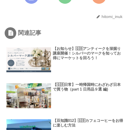
hitomi_inuk
関連記事
【お知らせ】🇬🇧アンティークを深掘り
講座開催！シルバーのマークを知ってお
得にマーケットを回ろう！
【🇬🇧日常】一時帰国時にわざわざ日本
で買う物（part 1 日用品９選 編)
【豆知識012】🇬🇧カフェコーヒーをお得
に楽しむ方法