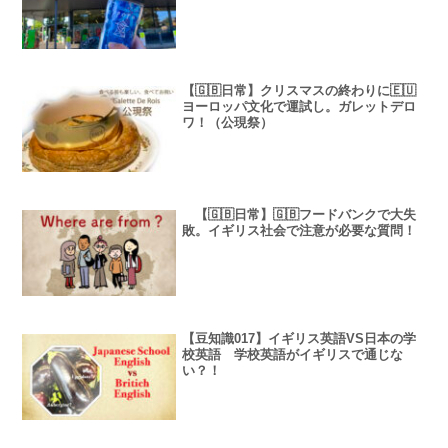
【🇬🇧日常】クリスマスの終わりに🇪🇺
ヨーロッパ文化で運試し。ガレットデロ
ワ！（公現祭）
【🇬🇧日常】🇬🇧フードバンクで大失
敗。イギリス社会で注意が必要な質問！
【豆知識017】イギリス英語VS日本の学
校英語 学校英語がイギリスで通じな
い？！